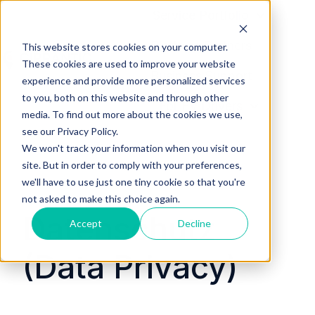
Service Portfolio
Platform Partners
This website stores cookies on your computer.
These cookies are used to improve your website
Business Support
H
experience and provide more personalized services
to you, both on this website and through other
o
For EV Drivers
media. To find out more about the cookies we use,
m
see our Privacy Policy.
e
We won't track your information when you visit our
p
site. But in order to comply with your preferences,
a
we'll have to use just one tiny cookie so that you're
g
not asked to make this choice again.
e
Datenschutz
Accept
Decline
(Data Privacy)